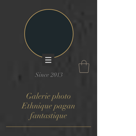
Since 2013
Galerie photo
Ethnique pagan
fantastique