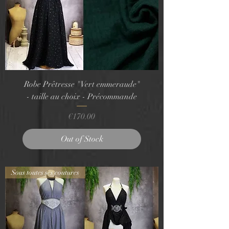
Robe Prêtresse "Vert emmeraude"
- taille au choix - Précommande
Price
€170.00
Out of Stock
Sous toutes ses coutures