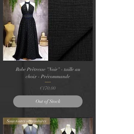
Robe Prêtresse "Noir" - taille au
choix - Précommande
Price
€170.00
Out of Stock
Sous toutes ses coutures