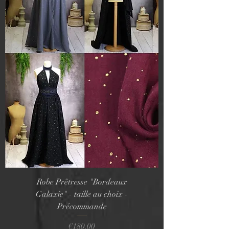
Robe Prêtresse "Bordeaux
Galaxie" - taille au choix -
Précommande
Price
€180.00