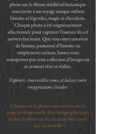
photo sur le thème médiéval fantastique
vous invite à un voyage unique mêlant
histoire et légendes, magie et chevalerie.
Chaque photo a été soigneusement
sélectionnée pour capturer l’essence de cet
univers fascinant. Que vous soyez amateur
de fantasy, passionné d’histoire ou
simplement curieux, laissez-vous
transporter par cette collection d’images où
se croisent rêve et réalité.
Explorez, émerveillez-vous, et laissez votre
imagination s'évader.
​Cliquer sur la photo vous enverra sur la
page professionnelle du photographe qui a
réalisé la photo ou du créateur bijou avec
qui j'ai travaillé