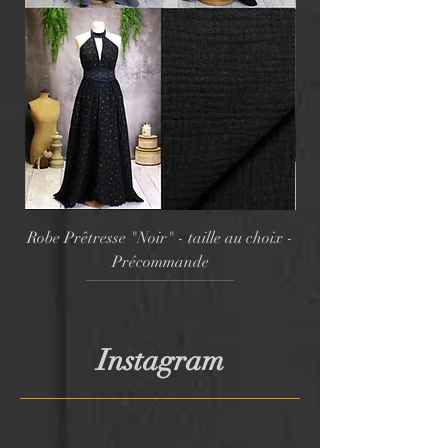
Robe Prêtresse "Noir" - taille au choix -
Robe Prêtresse "Ma
Précommande
Instagram