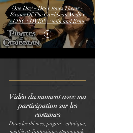
One Day + Davy Jones Theme -
Pirates Of The Caribbean Medley
- EPIC COVER (Violin and Erhu)
Vidéo du moment avec ma
participation sur les
costumes
Dans les thèmes, pagan - ethnique,
médiéval-fantastique
,
steampunk,